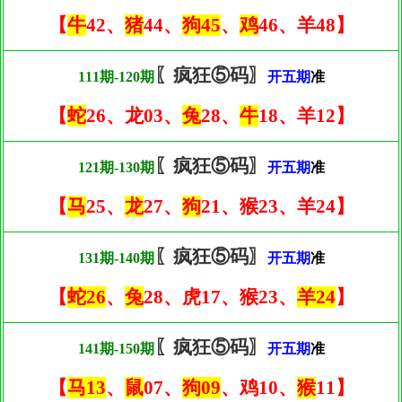
【
牛
42、
猪
44、
狗45
、
鸡
46、羊48】
〖疯狂⑤码〗
111期-120期
开五期
准
【
蛇
26、龙03、
兔
28、
牛
18、羊12】
〖疯狂⑤码〗
121期-130期
开五期
准
【
马
25、
龙
27、
狗
21、猴23、羊24】
〖疯狂⑤码〗
131期-140期
开五期
准
【
蛇26
、
兔
28、虎17、猴23、
羊24
】
〖疯狂⑤码〗
141期-150期
开五期
准
【
马13
、
鼠
07、
狗09
、鸡10、
猴
11】