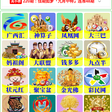
220期：佳期如梦『九肖中特』连准48期
高手榜