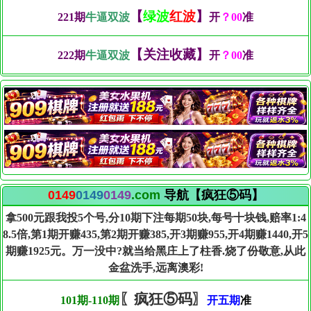
【
绿波
红波
】
221期
牛逼双波
开
？00
准
【关注收藏】
222期
牛逼双波
开
？00
准
0149
0149
0149
.com
导航【疯狂⑤码】
拿500元跟我投5个号,分10期下注每期50块,每号十块钱,赔率1:4
8.5倍,第1期开赚435,第2期开赚385,开3期赚955,开4期赚1440,开5
期赚1925元。万一没中?就当给黑庄上了柱香.烧了份敬意,从此
金盆洗手,远离澳彩!
〖疯狂⑤码〗
101期-110期
开五期
准