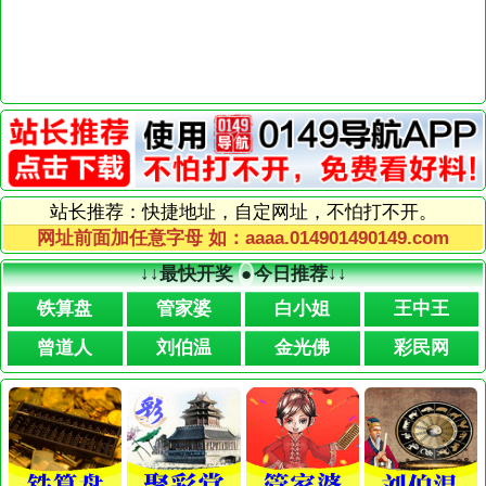
站长推荐：快捷地址，自定网址，不怕打不开。
网址前面加任意字母 如：aaaa.014901490149.com
↓↓
最快开奖
●
今日推荐
↓↓
铁算盘
管家婆
白小姐
王中王
曾道人
刘伯温
金光佛
彩民网