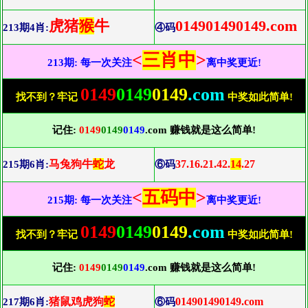
虎猪
猴
牛
014901490149.com
213期4肖:
④码
<
三肖中
>
213期: 每一次关注
离中奖更近!
0149
0149
0149
.com
找不到？牢记
中奖如此简单!
记住:
0149
0149
0149
.com 赚钱就是这么简单!
马兔狗牛
蛇
龙
37.16.21.42.
14
.27
215期6肖:
⑥码
<
五码中
>
215期: 每一次关注
离中奖更近!
0149
0149
0149
.com
找不到？牢记
中奖如此简单!
记住:
0149
0149
0149
.com 赚钱就是这么简单!
猪鼠鸡虎狗
蛇
014901490149.com
217期6肖:
⑥码