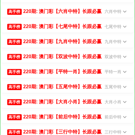
220期: 澳门彩【六肖中特】长跟必赢
六肖中特
高手榜
220期: 澳门彩【七尾中特】长跟必赢
七尾中特
高手榜
220期: 澳门彩【九肖中特】长跟必赢
九肖中特
高手榜
220期: 澳门彩【双波中特】长跟必赢
双波中特
高手榜
220期: 澳门彩【平特一肖】长跟必赢
平特一肖
高手榜
220期: 澳门彩【五尾中特】长跟必赢
五尾中特
高手榜
220期: 澳门彩【大肖小肖】长跟必赢
大肖小肖
高手榜
220期: 澳门彩【前后中特】长跟必赢
前后中特
高手榜
220期: 澳门彩【三行中特】长跟必赢
三行中特
高手榜