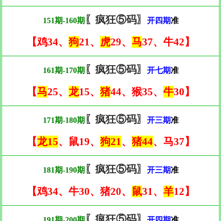
〖疯狂⑤码〗
151期-160期
开四期
准
【鸡34、
狗
21、
虎
29、
马
37、牛42】
〖疯狂⑤码〗
161期-170期
开七期
准
【
马
25、
龙
15、
猪
44、猴35、
牛
30】
〖疯狂⑤码〗
171期-180期
开三期
准
【
龙15
、鼠19、
狗21
、
猪44
、马37】
〖疯狂⑤码〗
181期-190期
开三期
准
【鸡34、牛30、猪20、
鼠
31、
羊
12】
〖疯狂⑤码〗
191期-200期
开四期
准