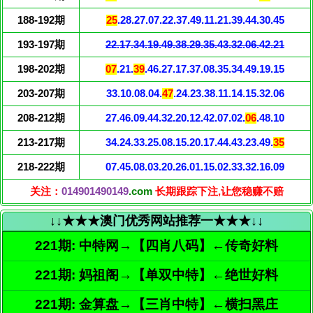
188-192期
25
.28.27.07.22.37.49.11.21.39.44.30.45
193-197期
22.17.34.19.49.38.29.35.43.32.06.42.21
198-202期
07
.21.
39
.46.27.17.37.08.35.34.49.19.15
203-207期
33.10.08.04.
47
.24.23.38.11.14.15.32.06
208-212期
27.46.09.44.32.20.12.42.07.02.
06
.48.10
213-217期
34.24.33.25.08.15.20.17.44.43.23.49.
35
218-222期
07.45.08.03.20.26.01.15.02.33.32.16.09
关注：
014901490149
.com
长期跟踪下注,让您稳赚不赔
↓↓★★★澳门优秀网站推荐一★★★↓↓
221期: 中特网→【四肖八码】←传奇好料
221期: 妈祖阁→【单双中特】←绝世好料
221期: 金算盘→【三肖中特】←横扫黑庄