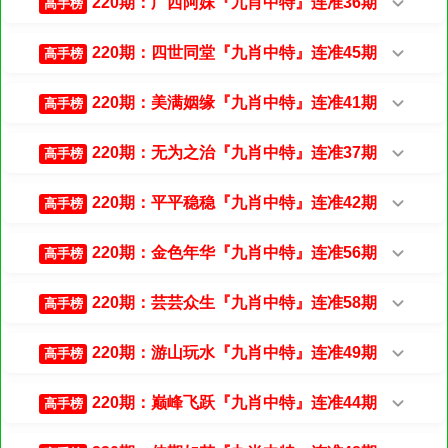
220期：广西阿妹『九肖中特』连准36期
高手榜
220期：四世同堂『九肖中特』连准45期
高手榜
220期：美满姻缘『九肖中特』连准41期
高手榜
220期：无为之治『九肖中特』连准37期
高手榜
220期：平平稳稳『九肖中特』连准42期
高手榜
220期：金色年华『九肖中特』连准56期
高手榜
220期：芸芸众生『九肖中特』连准58期
高手榜
220期：游山玩水『九肖中特』连准49期
高手榜
220期：巅峰飞跃『九肖中特』连准44期
高手榜