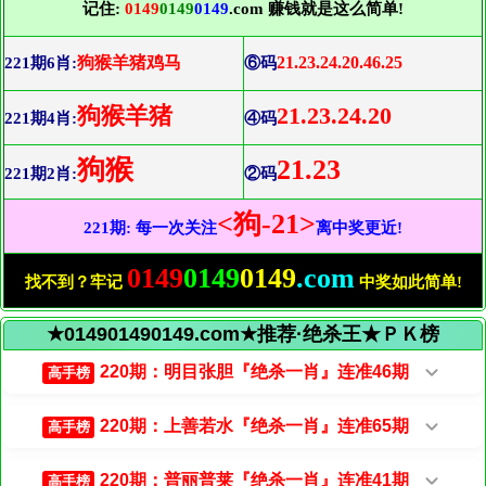
记住:
0149
0149
0149
.com 赚钱就是这么简单!
狗猴羊猪鸡马
21.23.24.20.46.25
221期6肖:
⑥码
狗猴羊猪
21.23.24.20
221期4肖:
④码
狗猴
21.23
221期2肖:
②码
<狗-21>
221期: 每一次关注
离中奖更近!
0149
0149
0149
.com
找不到？牢记
中奖如此简单!
★014901490149.com★推荐·绝杀王★ＰＫ榜
220期：明目张胆『绝杀一肖』连准46期
高手榜
220期：上善若水『绝杀一肖』连准65期
高手榜
220期：普丽普莱『绝杀一肖』连准41期
高手榜