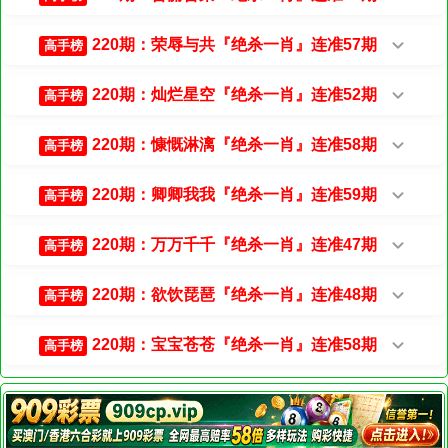
220期：荣辱与共『绝杀一肖』连准57期
高手榜
220期：灿烂星空『绝杀一肖』连准52期
高手榜
220期：慷慨淋漓『绝杀一肖』连准58期
高手榜
220期：卿卿我我『绝杀一肖』连准59期
高手榜
220期：万万千千『绝杀一肖』连准47期
高手榜
220期：欲饮琵琶『绝杀一肖』连准48期
高手榜
220期：宝宝苍苍『绝杀一肖』连准58期
高手榜